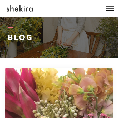
ABOUT US
MENU
BLOG
GALLERY
PROFILE
BLOG
INFO
080-4422-5248