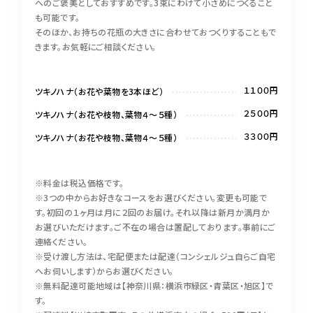
へのご褒美としておすすめです。3束にわけて小さめにつくること
も可能です。
そのほか、お持ちの花瓶の大きさに合わせておつくりすることもで
きます。お気軽にご相談ください。
１１００円
ツキノハナ（お花や葉物を3本ほど）
２５００円
ツキノハナ（お花や枝物、葉物４〜５種）
３３００円
ツキノハナ（お花や枝物、葉物４〜５種）
※料金は税込価格です。
※3つの中からお好きなコースをお選びください。変更も可能で
す。初回の１ヶ月は月に２回のお届け。それ以降は新月か満月か
お選びいただけます。ご不在の場合は置配しております。事前にご
連絡ください。
※受け渡し方法は、宅配便または配達（コンシェルジュ自らご自宅
へお伺いします）からお選びください。
※無料配達可能地域は【神奈川県：横浜市緑区・青葉区・旭区】で
す。