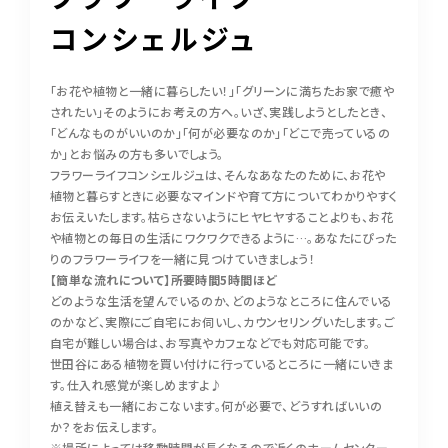
コンシェルジュ
「お花や植物と一緒に暮らしたい！」「グリーンに満ちたお家で癒や
されたい」そのようにお考えの方へ。いざ、実践しようとしたとき、
「どんなものがいいのか」「何が必要なのか」「どこで売っているの
か」とお悩みの方も多いでしょう。
フラワーライフコンシェルジュは、そんなあなたのために、お花や
植物と暮らすときに必要なマインドや育て方についてわかりやすく
お伝えいたします。枯らさないようにヒヤヒヤすることよりも、お花
や植物との毎日の生活にワクワクできるように…。あなたにぴった
りのフラワーライフを一緒に見つけていきましょう！
【簡単な流れについて】所要時間5時間ほど
どのような生活を望んでいるのか、どのようなところに住んでいる
のかなど、実際にご自宅にお伺いし、カウンセリングいたします。ご
自宅が難しい場合は、お写真やカフェなどでも対応可能です。
世田谷にある植物を買い付けに行っているところに一緒にいきま
す。仕入れ感覚が楽しめますよ♪
植え替えも一緒におこないます。何が必要で、どうすればいいの
か？をお伝えします。
※場所によっては移動時間が長くなるので近くのホームセンター