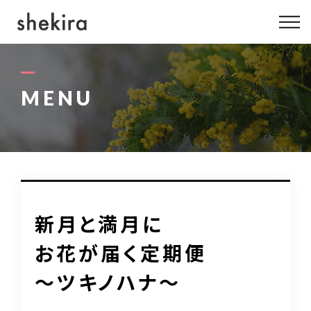
ABOUT US
MENU
MENU
GALLERY
PROFILE
BLOG
新月と満月に
INFO
お花が届く定期便
～ツキノハナ～
080-4422-5248