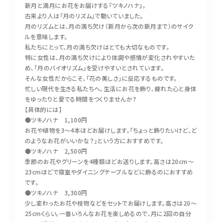
新月と満月にお花をお届けする『ツキノハナ』。
※アトリエオープン日はBLOGでお知らせします
古来より人は「月のリズム」で動いていました。
月のリズムとは、月の満ち欠け（新月から次の新月まで）のサイク
ルを意味します。
私たちにとって、月の満ち欠けはとても大切なものです。
お問い合わせはこちら
特に女性は、月の満ち欠けにより体調や感情が変化されやすいた
め、「月のバイオリズム」を受けやすいとされています。
そんな女性だからこそ、「花の美しさ」に反応するものです。
忙しい現代を生きる私たちへ。生活にお花を飾り、疲れた心と身体
をゆったりと愛でる時間をつくりませんか？
【具体的には】
●ツキノハナ 1,100円
お花や植物を3～4本ほどお届けします。「ちょっと飾りたいけど、ど
のようなお花がいいかな？」という方におすすめです。
●ツキノハナ 2,500円
季節のお花やグリーンを4種類ほどお送りします。高さは20cm～
23cmほどで寝室やダイニングテーブルなどに飾るのにおすすめ
です。
●ツキノハナ 3,300円
少し変わったお花や枝物などをセットでお届けします。高さは20～
25cmくらい。一番いろんなお花を楽しめるので、月に2回の自分