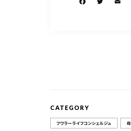
F
T
E
a
w
c
it
ai
e
te
l
b
r
o
o
k
CATEGORY
フワラーライフコンシェルジュ
母