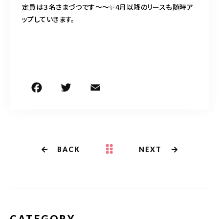
定員は３名さまづつです〜〜✨4月以降のリースも随時ア
ップしていきます。
F
T
E
共
a
w
m
有
c
it
ai
e
te
l
b
r
BACK
NEXT
o
o
k
CATEGORY