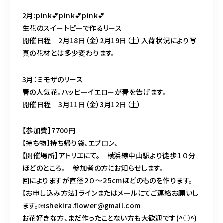
2月:pink💕pink💕pink💕
生花のスイートピーで作るリース
開催日程 2月18日（金）2月19日（土）入荷状況により写
真の花材とは多少変わります。
3月：ミモザのリース
春の人気花。ハッピーイエローが春を告げます。
開催日程 3月11日（金）3月12日（土）
【参加費】7700円
【持ち物】持ち帰り袋、エプロン、
【開催場所】アトリエにて。 横浜線中山駅より徒歩１０分
ほどのところ。 参加者の方にお知らせします。
回によりますが直径２０〜２5cmほどのものを作ります。
【お申し込み方法】ラインまたはメールにてご連絡お願いし
ます。📧shekira.flower@gmail.com
お花好きな方、まだ作ったことない方も大歓迎です(^○^)